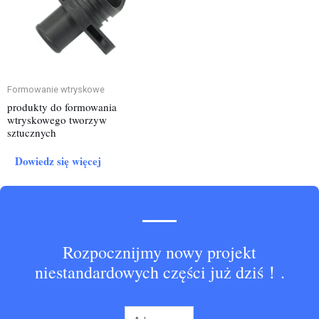
Formowanie wtryskowe
produkty do formowania
wtryskowego tworzyw
sztucznych
Dowiedz się więcej
Rozpocznijmy nowy projekt
niestandardowych części już dziś！.