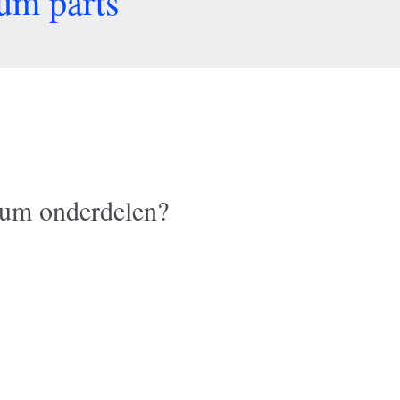
um parts
ium onderdelen?