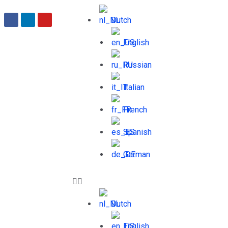
Dutch
English
Russian
Italian
French
Spanish
German
Dutch
English