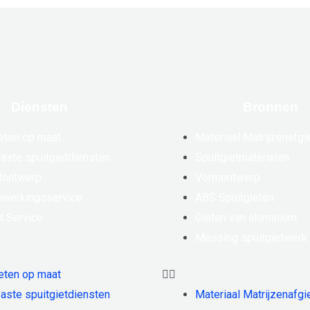
Diensten
Bronnen
eten op maat
Materiaal Matrijzenafgi
aste spuitgietdiensten
Spuitgietmaterialen
tontwerp
Vormontwerp
werkingsservice
ABS Spuitgieten
t Service
Gieten van aluminium
Messing spuitgietwerk
eten op maat
aste spuitgietdiensten
Materiaal Matrijzenafgi