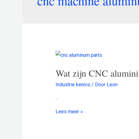
cnc machine alumin
Wat zijn CNC alumin
Industrie kennis
/ Door
Leon
...
Lees meer »