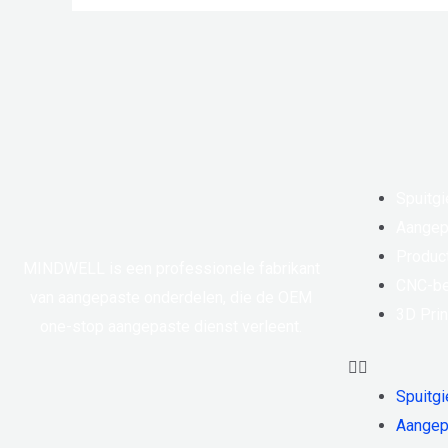
Spuitgi
Aangep
Produc
MINDWELL is een professionele fabrikant
CNC-be
van aangepaste onderdelen, die de OEM
3D Prin
one-stop aangepaste dienst verleent.
Spuitgi
Aangep