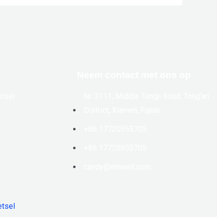
Neem contact met ons op
etsel
Nr. 3111, Middle Tongji Road, Tong'an
District, Xiamen, Fujian
+86 17720955705
+86 17720955705
candy@mnwell.com
etsel